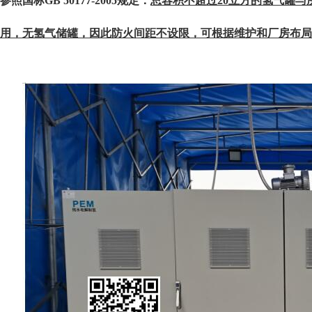
参照国标
GB 50177-2005
规定：
总容积不超过
20
立方的氢气罐与
用，
无氢气储罐，因此防火间距不设限，可根据维护和厂房布局